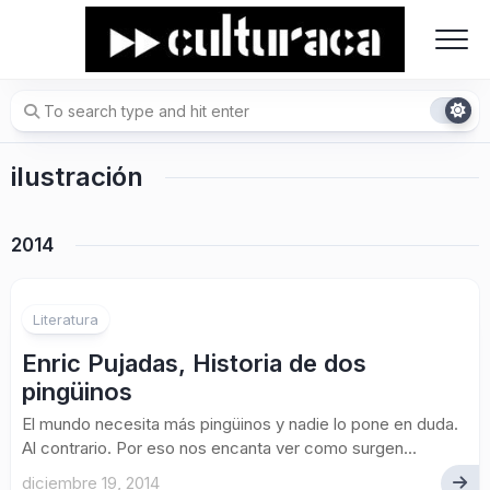
Skip
to
content
ilustración
2014
Literatura
Enric Pujadas, Historia de dos
pingüinos
El mundo necesita más pingüinos y nadie lo pone en duda.
Al contrario. Por eso nos encanta ver como surgen...
diciembre 19, 2014