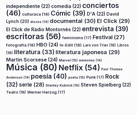
conciertos
independiente
(22)
comedia
(22)
(46)
Cómic
(39)
D'A
(22)
David
culturaca
(18)
documental
(30)
El Click
(29)
Lynch
(20)
discos
(14)
entrevista
(39)
El Click de Ràdio Montornès
(22)
escritoras
(56)
Festival
(27)
feminismo
(17)
HBO
(24)
fotografía
(18)
In-Edit
(18)
Lars von Trier
(16)
Libros
literatura
(33)
literatura japonesa
(29)
(16)
Martin Scorsese
(24)
Marvel
(15)
memorias
(14)
Música
(80)
Netflix
(54)
Paul Thomas
poesía
(40)
Rock
Punk
(17)
poeta
(15)
Anderson
(14)
(32)
serie
(28)
Steven Spielberg
(22)
Stanley Kubrick
(15)
Teatro
(16)
Werner Herzog
(17)