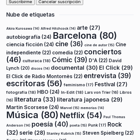
Nube de etiquetas
arte
(27)
Akira Kurosawa
(14)
Alfred Hitchcock
(14)
Barcelona
(80)
autobiografía
(24)
cine
(36)
ciencia ficción
(24)
Cine
cine de autor
(15)
conciertos
independiente
(22)
comedia
(22)
(46)
Cómic
(39)
D'A
(22)
David
culturaca
(18)
documental
(30)
El Click
(29)
Lynch
(20)
discos
(14)
entrevista
(39)
El Click de Ràdio Montornès
(22)
escritoras
(56)
Festival
(27)
feminismo
(17)
HBO
(24)
fotografía
(18)
In-Edit
(18)
Lars von Trier
(16)
Libros
literatura
(33)
literatura japonesa
(29)
(16)
Martin Scorsese
(24)
Marvel
(15)
memorias
(14)
Música
(80)
Netflix
(54)
Paul Thomas
poesía
(40)
Rock
Punk
(17)
poeta
(15)
Anderson
(14)
(32)
serie
(28)
Steven Spielberg
(22)
Stanley Kubrick
(15)