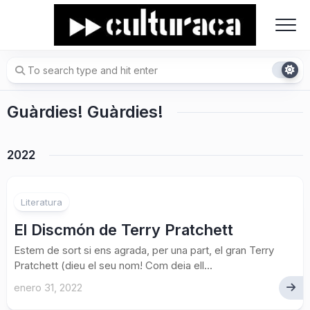
Skip
to
content
Guàrdies! Guàrdies!
2022
2
Literatura
El Discmón de Terry Pratchett
Estem de sort si ens agrada, per una part, el gran Terry
Pratchett (dieu el seu nom! Com deia ell...
enero 31, 2022