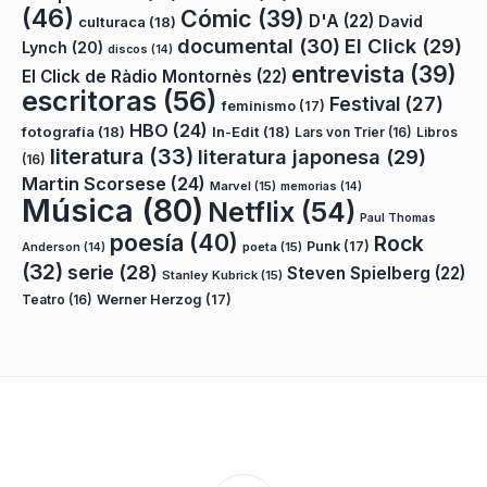
(46)
Cómic
(39)
D'A
(22)
David
culturaca
(18)
documental
(30)
El Click
(29)
Lynch
(20)
discos
(14)
entrevista
(39)
El Click de Ràdio Montornès
(22)
escritoras
(56)
Festival
(27)
feminismo
(17)
HBO
(24)
fotografía
(18)
In-Edit
(18)
Lars von Trier
(16)
Libros
literatura
(33)
literatura japonesa
(29)
(16)
Martin Scorsese
(24)
Marvel
(15)
memorias
(14)
Música
(80)
Netflix
(54)
Paul Thomas
poesía
(40)
Rock
Punk
(17)
poeta
(15)
Anderson
(14)
(32)
serie
(28)
Steven Spielberg
(22)
Stanley Kubrick
(15)
Teatro
(16)
Werner Herzog
(17)