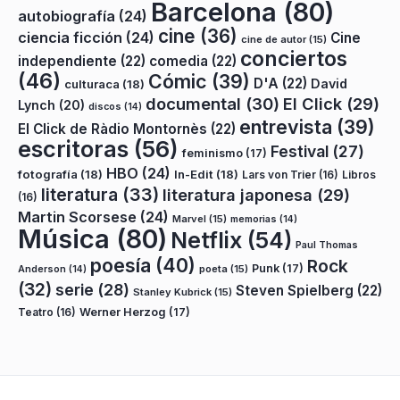
Barcelona
(80)
autobiografía
(24)
cine
(36)
ciencia ficción
(24)
Cine
cine de autor
(15)
conciertos
independiente
(22)
comedia
(22)
(46)
Cómic
(39)
D'A
(22)
David
culturaca
(18)
documental
(30)
El Click
(29)
Lynch
(20)
discos
(14)
entrevista
(39)
El Click de Ràdio Montornès
(22)
escritoras
(56)
Festival
(27)
feminismo
(17)
HBO
(24)
fotografía
(18)
In-Edit
(18)
Lars von Trier
(16)
Libros
literatura
(33)
literatura japonesa
(29)
(16)
Martin Scorsese
(24)
Marvel
(15)
memorias
(14)
Música
(80)
Netflix
(54)
Paul Thomas
poesía
(40)
Rock
Punk
(17)
poeta
(15)
Anderson
(14)
(32)
serie
(28)
Steven Spielberg
(22)
Stanley Kubrick
(15)
Teatro
(16)
Werner Herzog
(17)