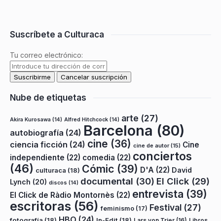
Suscríbete a Culturaca
Tu correo electrónico:
Nube de etiquetas
arte
(27)
Akira Kurosawa
(14)
Alfred Hitchcock
(14)
Barcelona
(80)
autobiografía
(24)
cine
(36)
ciencia ficción
(24)
Cine
cine de autor
(15)
conciertos
independiente
(22)
comedia
(22)
(46)
Cómic
(39)
D'A
(22)
David
culturaca
(18)
documental
(30)
El Click
(29)
Lynch
(20)
discos
(14)
entrevista
(39)
El Click de Ràdio Montornès
(22)
escritoras
(56)
Festival
(27)
feminismo
(17)
HBO
(24)
fotografía
(18)
In-Edit
(18)
Lars von Trier
(16)
Libros