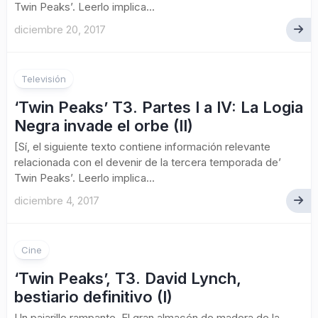
Twin Peaks’. Leerlo implica...
diciembre 20, 2017
Televisión
‘Twin Peaks’ T3. Partes I a IV: La Logia
Negra invade el orbe (II)
[Sí, el siguiente texto contiene información relevante
relacionada con el devenir de la tercera temporada de’
Twin Peaks’. Leerlo implica...
diciembre 4, 2017
Cine
‘Twin Peaks’, T3. David Lynch,
bestiario definitivo (I)
Un pajarillo rampante. El gran almacén de madera de la