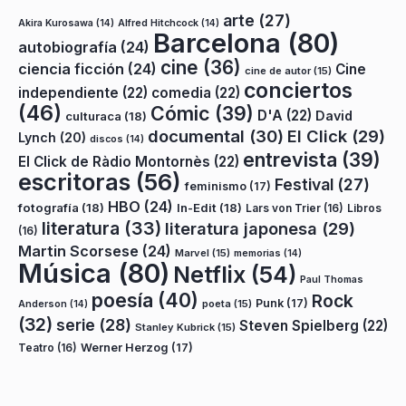
arte
(27)
Akira Kurosawa
(14)
Alfred Hitchcock
(14)
Barcelona
(80)
autobiografía
(24)
cine
(36)
ciencia ficción
(24)
Cine
cine de autor
(15)
conciertos
independiente
(22)
comedia
(22)
(46)
Cómic
(39)
D'A
(22)
David
culturaca
(18)
documental
(30)
El Click
(29)
Lynch
(20)
discos
(14)
entrevista
(39)
El Click de Ràdio Montornès
(22)
escritoras
(56)
Festival
(27)
feminismo
(17)
HBO
(24)
fotografía
(18)
In-Edit
(18)
Lars von Trier
(16)
Libros
literatura
(33)
literatura japonesa
(29)
(16)
Martin Scorsese
(24)
Marvel
(15)
memorias
(14)
Música
(80)
Netflix
(54)
Paul Thomas
poesía
(40)
Rock
Punk
(17)
poeta
(15)
Anderson
(14)
(32)
serie
(28)
Steven Spielberg
(22)
Stanley Kubrick
(15)
Teatro
(16)
Werner Herzog
(17)