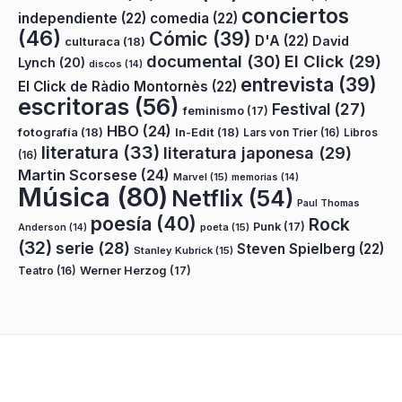
conciertos
independiente
(22)
comedia
(22)
(46)
Cómic
(39)
D'A
(22)
David
culturaca
(18)
documental
(30)
El Click
(29)
Lynch
(20)
discos
(14)
entrevista
(39)
El Click de Ràdio Montornès
(22)
escritoras
(56)
Festival
(27)
feminismo
(17)
HBO
(24)
fotografía
(18)
In-Edit
(18)
Lars von Trier
(16)
Libros
literatura
(33)
literatura japonesa
(29)
(16)
Martin Scorsese
(24)
Marvel
(15)
memorias
(14)
Música
(80)
Netflix
(54)
Paul Thomas
poesía
(40)
Rock
Punk
(17)
poeta
(15)
Anderson
(14)
(32)
serie
(28)
Steven Spielberg
(22)
Stanley Kubrick
(15)
Teatro
(16)
Werner Herzog
(17)