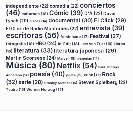
conciertos
independiente
(22)
comedia
(22)
(46)
Cómic
(39)
D'A
(22)
David
culturaca
(18)
documental
(30)
El Click
(29)
Lynch
(20)
discos
(14)
entrevista
(39)
El Click de Ràdio Montornès
(22)
escritoras
(56)
Festival
(27)
feminismo
(17)
HBO
(24)
fotografía
(18)
In-Edit
(18)
Lars von Trier
(16)
Libros
literatura
(33)
literatura japonesa
(29)
(16)
Martin Scorsese
(24)
Marvel
(15)
memorias
(14)
Música
(80)
Netflix
(54)
Paul Thomas
poesía
(40)
Rock
Punk
(17)
poeta
(15)
Anderson
(14)
(32)
serie
(28)
Steven Spielberg
(22)
Stanley Kubrick
(15)
Teatro
(16)
Werner Herzog
(17)