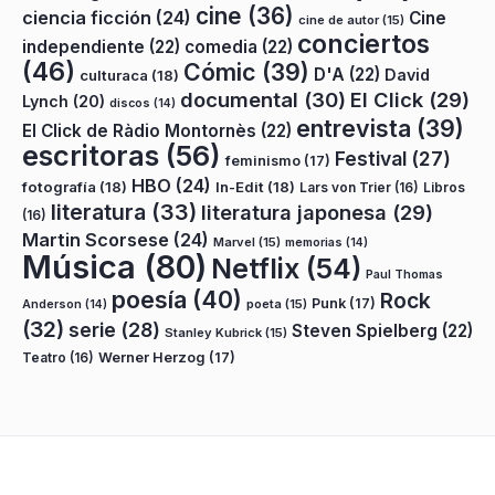
cine
(36)
ciencia ficción
(24)
Cine
cine de autor
(15)
conciertos
independiente
(22)
comedia
(22)
(46)
Cómic
(39)
D'A
(22)
David
culturaca
(18)
documental
(30)
El Click
(29)
Lynch
(20)
discos
(14)
entrevista
(39)
El Click de Ràdio Montornès
(22)
escritoras
(56)
Festival
(27)
feminismo
(17)
HBO
(24)
fotografía
(18)
In-Edit
(18)
Lars von Trier
(16)
Libros
literatura
(33)
literatura japonesa
(29)
(16)
Martin Scorsese
(24)
Marvel
(15)
memorias
(14)
Música
(80)
Netflix
(54)
Paul Thomas
poesía
(40)
Rock
Punk
(17)
poeta
(15)
Anderson
(14)
(32)
serie
(28)
Steven Spielberg
(22)
Stanley Kubrick
(15)
Teatro
(16)
Werner Herzog
(17)