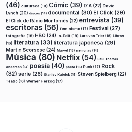
(46)
Cómic
(39)
D'A
(22)
David
culturaca
(18)
documental
(30)
El Click
(29)
Lynch
(20)
discos
(14)
entrevista
(39)
El Click de Ràdio Montornès
(22)
escritoras
(56)
Festival
(27)
feminismo
(17)
HBO
(24)
fotografía
(18)
In-Edit
(18)
Lars von Trier
(16)
Libros
literatura
(33)
literatura japonesa
(29)
(16)
Martin Scorsese
(24)
Marvel
(15)
memorias
(14)
Música
(80)
Netflix
(54)
Paul Thomas
poesía
(40)
Rock
Punk
(17)
poeta
(15)
Anderson
(14)
(32)
serie
(28)
Steven Spielberg
(22)
Stanley Kubrick
(15)
Teatro
(16)
Werner Herzog
(17)