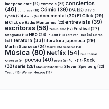
conciertos
independiente
(22)
comedia
(22)
(46)
Cómic
(39)
D'A
(22)
David
culturaca
(18)
documental
(30)
El Click
(29)
Lynch
(20)
discos
(14)
entrevista
(39)
El Click de Ràdio Montornès
(22)
escritoras
(56)
Festival
(27)
feminismo
(17)
HBO
(24)
fotografía
(18)
In-Edit
(18)
Lars von Trier
(16)
Libros
literatura
(33)
literatura japonesa
(29)
(16)
Martin Scorsese
(24)
Marvel
(15)
memorias
(14)
Música
(80)
Netflix
(54)
Paul Thomas
poesía
(40)
Rock
Punk
(17)
poeta
(15)
Anderson
(14)
(32)
serie
(28)
Steven Spielberg
(22)
Stanley Kubrick
(15)
Teatro
(16)
Werner Herzog
(17)