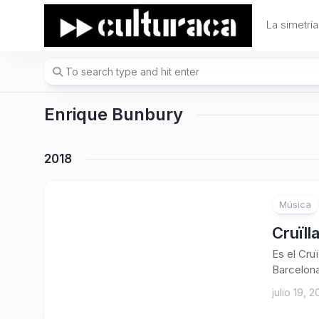
Skip
to
La simetría
content
Enrique Bunbury
2018
Música
Cruïll
Es el Cru
Barcelona.
julio 19, 2