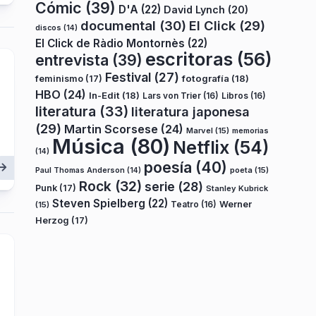
Cómic
(39)
D'A
(22)
David Lynch
(20)
documental
(30)
El Click
(29)
discos
(14)
El Click de Ràdio Montornès
(22)
escritoras
(56)
entrevista
(39)
Festival
(27)
fotografía
(18)
feminismo
(17)
HBO
(24)
In-Edit
(18)
Lars von Trier
(16)
Libros
(16)
literatura
(33)
literatura japonesa
(29)
Martin Scorsese
(24)
Marvel
(15)
memorias
Música
(80)
Netflix
(54)
(14)
poesía
(40)
poeta
(15)
Paul Thomas Anderson
(14)
Rock
(32)
serie
(28)
Punk
(17)
Stanley Kubrick
Steven Spielberg
(22)
Teatro
(16)
Werner
(15)
Herzog
(17)