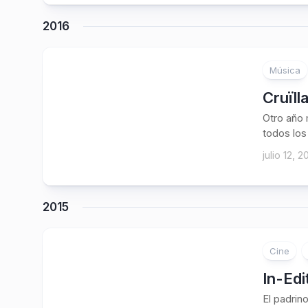
2016
Música
Cruïll
Otro año 
todos los
julio 12, 2
2015
Cine
In-Edi
El padrino