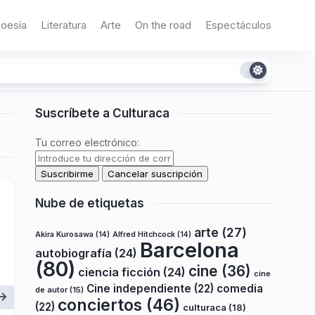
oesía
Literatura
Arte
On the road
Espectáculos
Suscríbete a Culturaca
Tu correo electrónico:
Nube de etiquetas
arte
(27)
Akira Kurosawa
(14)
Alfred Hitchcock
(14)
Barcelona
autobiografía
(24)
(80)
cine
(36)
ciencia ficción
(24)
cine
Cine independiente
(22)
comedia
de autor
(15)
conciertos
(46)
(22)
culturaca
(18)