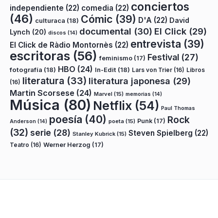
conciertos
independiente
(22)
comedia
(22)
(46)
Cómic
(39)
D'A
(22)
David
culturaca
(18)
documental
(30)
El Click
(29)
Lynch
(20)
discos
(14)
entrevista
(39)
El Click de Ràdio Montornès
(22)
escritoras
(56)
Festival
(27)
feminismo
(17)
HBO
(24)
fotografía
(18)
In-Edit
(18)
Lars von Trier
(16)
Libros
literatura
(33)
literatura japonesa
(29)
(16)
Martin Scorsese
(24)
Marvel
(15)
memorias
(14)
Música
(80)
Netflix
(54)
Paul Thomas
poesía
(40)
Rock
Punk
(17)
poeta
(15)
Anderson
(14)
(32)
serie
(28)
Steven Spielberg
(22)
Stanley Kubrick
(15)
Teatro
(16)
Werner Herzog
(17)