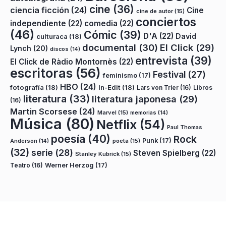
cine
(36)
ciencia ficción
(24)
Cine
cine de autor
(15)
conciertos
independiente
(22)
comedia
(22)
(46)
Cómic
(39)
D'A
(22)
David
culturaca
(18)
documental
(30)
El Click
(29)
Lynch
(20)
discos
(14)
entrevista
(39)
El Click de Ràdio Montornès
(22)
escritoras
(56)
Festival
(27)
feminismo
(17)
HBO
(24)
fotografía
(18)
In-Edit
(18)
Lars von Trier
(16)
Libros
literatura
(33)
literatura japonesa
(29)
(16)
Martin Scorsese
(24)
Marvel
(15)
memorias
(14)
Música
(80)
Netflix
(54)
Paul Thomas
poesía
(40)
Rock
Punk
(17)
poeta
(15)
Anderson
(14)
(32)
serie
(28)
Steven Spielberg
(22)
Stanley Kubrick
(15)
Teatro
(16)
Werner Herzog
(17)