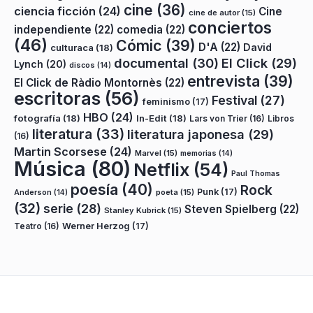
cine
(36)
ciencia ficción
(24)
Cine
cine de autor
(15)
conciertos
independiente
(22)
comedia
(22)
(46)
Cómic
(39)
D'A
(22)
David
culturaca
(18)
documental
(30)
El Click
(29)
Lynch
(20)
discos
(14)
entrevista
(39)
El Click de Ràdio Montornès
(22)
escritoras
(56)
Festival
(27)
feminismo
(17)
HBO
(24)
fotografía
(18)
In-Edit
(18)
Lars von Trier
(16)
Libros
literatura
(33)
literatura japonesa
(29)
(16)
Martin Scorsese
(24)
Marvel
(15)
memorias
(14)
Música
(80)
Netflix
(54)
Paul Thomas
poesía
(40)
Rock
Punk
(17)
poeta
(15)
Anderson
(14)
(32)
serie
(28)
Steven Spielberg
(22)
Stanley Kubrick
(15)
Teatro
(16)
Werner Herzog
(17)