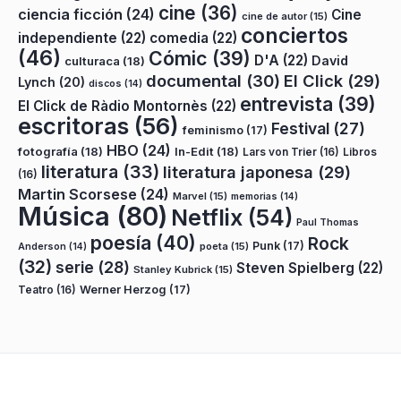
cine
(36)
ciencia ficción
(24)
Cine
cine de autor
(15)
conciertos
independiente
(22)
comedia
(22)
(46)
Cómic
(39)
D'A
(22)
David
culturaca
(18)
documental
(30)
El Click
(29)
Lynch
(20)
discos
(14)
entrevista
(39)
El Click de Ràdio Montornès
(22)
escritoras
(56)
Festival
(27)
feminismo
(17)
HBO
(24)
fotografía
(18)
In-Edit
(18)
Lars von Trier
(16)
Libros
literatura
(33)
literatura japonesa
(29)
(16)
Martin Scorsese
(24)
Marvel
(15)
memorias
(14)
Música
(80)
Netflix
(54)
Paul Thomas
poesía
(40)
Rock
Punk
(17)
poeta
(15)
Anderson
(14)
(32)
serie
(28)
Steven Spielberg
(22)
Stanley Kubrick
(15)
Teatro
(16)
Werner Herzog
(17)