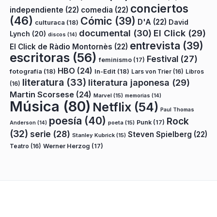
conciertos
independiente
(22)
comedia
(22)
(46)
Cómic
(39)
D'A
(22)
David
culturaca
(18)
documental
(30)
El Click
(29)
Lynch
(20)
discos
(14)
entrevista
(39)
El Click de Ràdio Montornès
(22)
escritoras
(56)
Festival
(27)
feminismo
(17)
HBO
(24)
fotografía
(18)
In-Edit
(18)
Lars von Trier
(16)
Libros
literatura
(33)
literatura japonesa
(29)
(16)
Martin Scorsese
(24)
Marvel
(15)
memorias
(14)
Música
(80)
Netflix
(54)
Paul Thomas
poesía
(40)
Rock
Punk
(17)
poeta
(15)
Anderson
(14)
(32)
serie
(28)
Steven Spielberg
(22)
Stanley Kubrick
(15)
Teatro
(16)
Werner Herzog
(17)