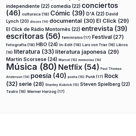
conciertos
independiente
(22)
comedia
(22)
(46)
Cómic
(39)
D'A
(22)
David
culturaca
(18)
documental
(30)
El Click
(29)
Lynch
(20)
discos
(14)
entrevista
(39)
El Click de Ràdio Montornès
(22)
escritoras
(56)
Festival
(27)
feminismo
(17)
HBO
(24)
fotografía
(18)
In-Edit
(18)
Lars von Trier
(16)
Libros
literatura
(33)
literatura japonesa
(29)
(16)
Martin Scorsese
(24)
Marvel
(15)
memorias
(14)
Música
(80)
Netflix
(54)
Paul Thomas
poesía
(40)
Rock
Punk
(17)
poeta
(15)
Anderson
(14)
(32)
serie
(28)
Steven Spielberg
(22)
Stanley Kubrick
(15)
Teatro
(16)
Werner Herzog
(17)