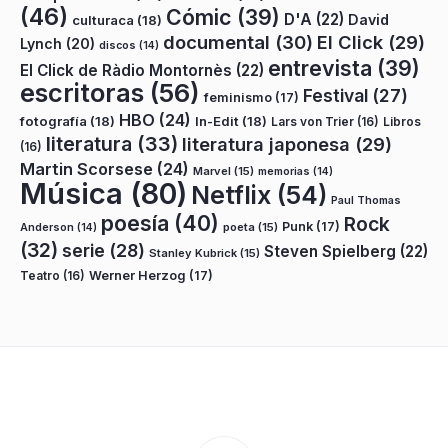
(46)
Cómic
(39)
D'A
(22)
David
culturaca
(18)
documental
(30)
El Click
(29)
Lynch
(20)
discos
(14)
entrevista
(39)
El Click de Ràdio Montornès
(22)
escritoras
(56)
Festival
(27)
feminismo
(17)
HBO
(24)
fotografía
(18)
In-Edit
(18)
Lars von Trier
(16)
Libros
literatura
(33)
literatura japonesa
(29)
(16)
Martin Scorsese
(24)
Marvel
(15)
memorias
(14)
Música
(80)
Netflix
(54)
Paul Thomas
poesía
(40)
Rock
Punk
(17)
poeta
(15)
Anderson
(14)
(32)
serie
(28)
Steven Spielberg
(22)
Stanley Kubrick
(15)
Teatro
(16)
Werner Herzog
(17)