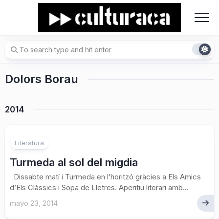
Skip
to
content
Dolors Borau
2014
Literatura
Turmeda al sol del migdia
Dissabte matí i Turmeda en l’horitzó gràcies a Els Amics
d’Els Clàssics i Sopa de Lletres. Aperitiu literari amb...
mayo 23, 2014