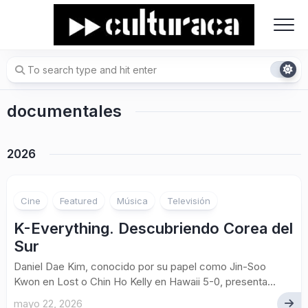
Skip
to
content
documentales
2026
Cine
Featured
Música
Televisión
K-Everything. Descubriendo Corea del
Sur
Daniel Dae Kim, conocido por su papel como Jin-Soo
Kwon en Lost o Chin Ho Kelly en Hawaii 5-0, presenta...
mayo 22, 2026