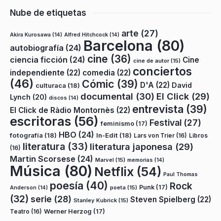
Nube de etiquetas
arte
(27)
Akira Kurosawa
(14)
Alfred Hitchcock
(14)
Barcelona
(80)
autobiografía
(24)
cine
(36)
ciencia ficción
(24)
Cine
cine de autor
(15)
conciertos
independiente
(22)
comedia
(22)
(46)
Cómic
(39)
D'A
(22)
David
culturaca
(18)
documental
(30)
El Click
(29)
Lynch
(20)
discos
(14)
entrevista
(39)
El Click de Ràdio Montornès
(22)
escritoras
(56)
Festival
(27)
feminismo
(17)
HBO
(24)
fotografía
(18)
In-Edit
(18)
Lars von Trier
(16)
Libros
literatura
(33)
literatura japonesa
(29)
(16)
Martin Scorsese
(24)
Marvel
(15)
memorias
(14)
Música
(80)
Netflix
(54)
Paul Thomas
poesía
(40)
Rock
Punk
(17)
poeta
(15)
Anderson
(14)
(32)
serie
(28)
Steven Spielberg
(22)
Stanley Kubrick
(15)
Teatro
(16)
Werner Herzog
(17)