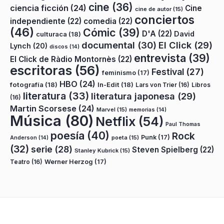
cine
(36)
ciencia ficción
(24)
Cine
cine de autor
(15)
conciertos
independiente
(22)
comedia
(22)
(46)
Cómic
(39)
D'A
(22)
David
culturaca
(18)
documental
(30)
El Click
(29)
Lynch
(20)
discos
(14)
entrevista
(39)
El Click de Ràdio Montornès
(22)
escritoras
(56)
Festival
(27)
feminismo
(17)
HBO
(24)
fotografía
(18)
In-Edit
(18)
Lars von Trier
(16)
Libros
literatura
(33)
literatura japonesa
(29)
(16)
Martin Scorsese
(24)
Marvel
(15)
memorias
(14)
Música
(80)
Netflix
(54)
Paul Thomas
poesía
(40)
Rock
Punk
(17)
poeta
(15)
Anderson
(14)
(32)
serie
(28)
Steven Spielberg
(22)
Stanley Kubrick
(15)
Teatro
(16)
Werner Herzog
(17)