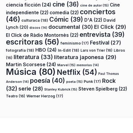
cine
(36)
ciencia ficción
(24)
Cine
cine de autor
(15)
conciertos
independiente
(22)
comedia
(22)
(46)
Cómic
(39)
D'A
(22)
David
culturaca
(18)
documental
(30)
El Click
(29)
Lynch
(20)
discos
(14)
entrevista
(39)
El Click de Ràdio Montornès
(22)
escritoras
(56)
Festival
(27)
feminismo
(17)
HBO
(24)
fotografía
(18)
In-Edit
(18)
Lars von Trier
(16)
Libros
literatura
(33)
literatura japonesa
(29)
(16)
Martin Scorsese
(24)
Marvel
(15)
memorias
(14)
Música
(80)
Netflix
(54)
Paul Thomas
poesía
(40)
Rock
Punk
(17)
poeta
(15)
Anderson
(14)
(32)
serie
(28)
Steven Spielberg
(22)
Stanley Kubrick
(15)
Teatro
(16)
Werner Herzog
(17)