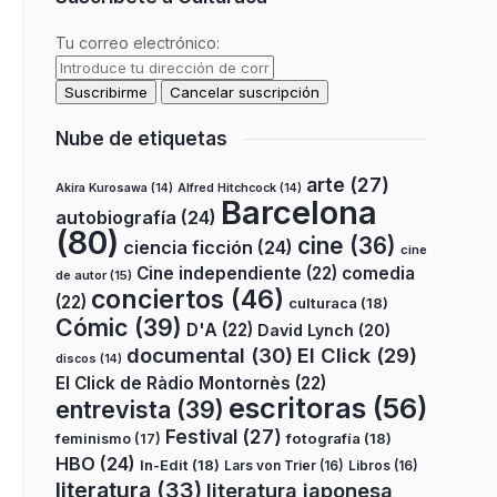
Tu correo electrónico:
Nube de etiquetas
arte
(27)
Akira Kurosawa
(14)
Alfred Hitchcock
(14)
Barcelona
autobiografía
(24)
(80)
cine
(36)
ciencia ficción
(24)
cine
Cine independiente
(22)
comedia
de autor
(15)
conciertos
(46)
(22)
culturaca
(18)
Cómic
(39)
D'A
(22)
David Lynch
(20)
documental
(30)
El Click
(29)
discos
(14)
El Click de Ràdio Montornès
(22)
escritoras
(56)
entrevista
(39)
Festival
(27)
fotografía
(18)
feminismo
(17)
HBO
(24)
In-Edit
(18)
Lars von Trier
(16)
Libros
(16)
literatura
(33)
literatura japonesa