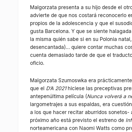
Malgorzata presenta a su hijo desde el ot
advierte de que nos costará reconocerlo en 
propios de la adolescencia y que el susodic
gusta Barcelona. Y que se siente halagada p
la misma quién sabe si en su Polonia natal,
desencantada)… quiere contar muchas cosa
cuenta demasiado tarde de que el traduct
oficio.
Malgorzata Szumoswka era prácticamente u
que el
D’A 2021
hiciese las preceptivas pre
antepenúltima película (
Nunca volverá a n
largometrajes a sus espaldas, era cuestión
a los que hacer recitar aburridos sonetos-
próximo año está previsto el estreno de
In
norteamericana con Naomi Watts como pro