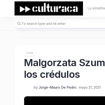
Skip
to
La simetría
content
Cine
Malgorzata Szum
los crédulos
by
Jorge-Mauro De Pedro
mayo 21, 2021