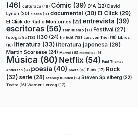
(46)
Cómic
(39)
D'A
(22)
David
culturaca
(18)
documental
(30)
El Click
(29)
Lynch
(20)
discos
(14)
entrevista
(39)
El Click de Ràdio Montornès
(22)
escritoras
(56)
Festival
(27)
feminismo
(17)
HBO
(24)
fotografía
(18)
In-Edit
(18)
Lars von Trier
(16)
Libros
literatura
(33)
literatura japonesa
(29)
(16)
Martin Scorsese
(24)
Marvel
(15)
memorias
(14)
Música
(80)
Netflix
(54)
Paul Thomas
poesía
(40)
Rock
Punk
(17)
poeta
(15)
Anderson
(14)
(32)
serie
(28)
Steven Spielberg
(22)
Stanley Kubrick
(15)
Teatro
(16)
Werner Herzog
(17)