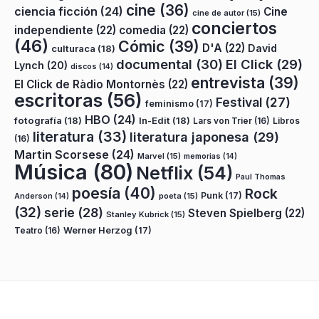
cine
(36)
ciencia ficción
(24)
Cine
cine de autor
(15)
conciertos
independiente
(22)
comedia
(22)
(46)
Cómic
(39)
D'A
(22)
David
culturaca
(18)
documental
(30)
El Click
(29)
Lynch
(20)
discos
(14)
entrevista
(39)
El Click de Ràdio Montornès
(22)
escritoras
(56)
Festival
(27)
feminismo
(17)
HBO
(24)
fotografía
(18)
In-Edit
(18)
Lars von Trier
(16)
Libros
literatura
(33)
literatura japonesa
(29)
(16)
Martin Scorsese
(24)
Marvel
(15)
memorias
(14)
Música
(80)
Netflix
(54)
Paul Thomas
poesía
(40)
Rock
Punk
(17)
poeta
(15)
Anderson
(14)
(32)
serie
(28)
Steven Spielberg
(22)
Stanley Kubrick
(15)
Teatro
(16)
Werner Herzog
(17)