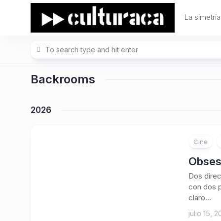
Skip
to
La simetría
content
Backrooms
2026
Cine
Obsesi
Dos direc
con dos p
claro...
julio 15, 