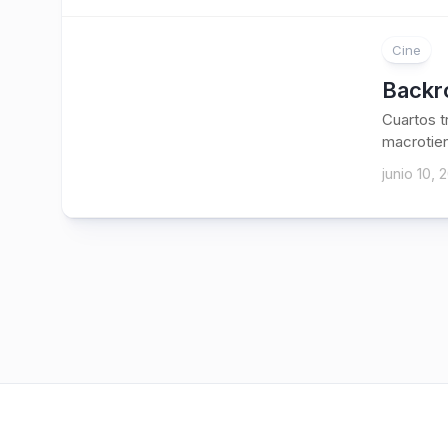
Cine
Backr
Cuartos t
macrotien
junio 10, 