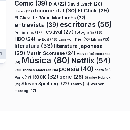
Cómic
(39)
D'A
(22)
David Lynch
(20)
documental
(30)
El Click
(29)
discos
(14)
El Click de Ràdio Montornès
(22)
escritoras
(56)
entrevista
(39)
Festival
(27)
fotografía
(18)
feminismo
(17)
HBO
(24)
In-Edit
(18)
Lars von Trier
(16)
Libros
(16)
literatura
(33)
literatura japonesa
(29)
Martin Scorsese
(24)
Marvel
(15)
memorias
Música
(80)
Netflix
(54)
(14)
poesía
(40)
poeta
(15)
Paul Thomas Anderson
(14)
Rock
(32)
serie
(28)
Punk
(17)
Stanley Kubrick
Steven Spielberg
(22)
Teatro
(16)
Werner
(15)
Herzog
(17)