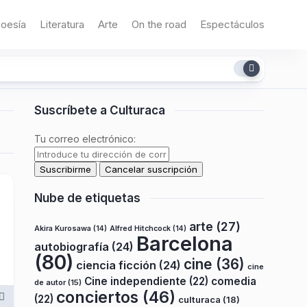
oesía
Literatura
Arte
On the road
Espectáculos
Suscríbete a Culturaca
Tu correo electrónico:
Nube de etiquetas
arte
(27)
Akira Kurosawa
(14)
Alfred Hitchcock
(14)
Barcelona
autobiografía
(24)
(80)
cine
(36)
ciencia ficción
(24)
cine
Cine independiente
(22)
comedia
de autor
(15)
conciertos
(46)
(22)
culturaca
(18)