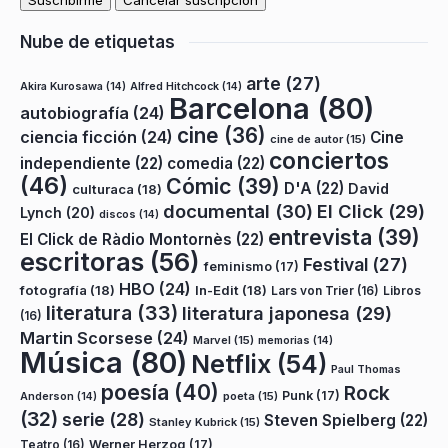
Nube de etiquetas
arte
(27)
Akira Kurosawa
(14)
Alfred Hitchcock
(14)
Barcelona
(80)
autobiografía
(24)
cine
(36)
ciencia ficción
(24)
Cine
cine de autor
(15)
conciertos
independiente
(22)
comedia
(22)
(46)
Cómic
(39)
D'A
(22)
David
culturaca
(18)
documental
(30)
El Click
(29)
Lynch
(20)
discos
(14)
entrevista
(39)
El Click de Ràdio Montornès
(22)
escritoras
(56)
Festival
(27)
feminismo
(17)
HBO
(24)
fotografía
(18)
In-Edit
(18)
Lars von Trier
(16)
Libros
literatura
(33)
literatura japonesa
(29)
(16)
Martin Scorsese
(24)
Marvel
(15)
memorias
(14)
Música
(80)
Netflix
(54)
Paul Thomas
poesía
(40)
Rock
Punk
(17)
poeta
(15)
Anderson
(14)
(32)
serie
(28)
Steven Spielberg
(22)
Stanley Kubrick
(15)
Teatro
(16)
Werner Herzog
(17)