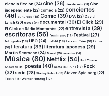
cine
(36)
ciencia ficción
(24)
Cine
cine de autor
(15)
conciertos
independiente
(22)
comedia
(22)
(46)
Cómic
(39)
D'A
(22)
David
culturaca
(18)
documental
(30)
El Click
(29)
Lynch
(20)
discos
(14)
entrevista
(39)
El Click de Ràdio Montornès
(22)
escritoras
(56)
Festival
(27)
feminismo
(17)
HBO
(24)
fotografía
(18)
In-Edit
(18)
Lars von Trier
(16)
Libros
literatura
(33)
literatura japonesa
(29)
(16)
Martin Scorsese
(24)
Marvel
(15)
memorias
(14)
Música
(80)
Netflix
(54)
Paul Thomas
poesía
(40)
Rock
Punk
(17)
poeta
(15)
Anderson
(14)
(32)
serie
(28)
Steven Spielberg
(22)
Stanley Kubrick
(15)
Teatro
(16)
Werner Herzog
(17)