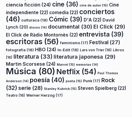
cine
(36)
ciencia ficción
(24)
Cine
cine de autor
(15)
conciertos
independiente
(22)
comedia
(22)
(46)
Cómic
(39)
D'A
(22)
David
culturaca
(18)
documental
(30)
El Click
(29)
Lynch
(20)
discos
(14)
entrevista
(39)
El Click de Ràdio Montornès
(22)
escritoras
(56)
Festival
(27)
feminismo
(17)
HBO
(24)
fotografía
(18)
In-Edit
(18)
Lars von Trier
(16)
Libros
literatura
(33)
literatura japonesa
(29)
(16)
Martin Scorsese
(24)
Marvel
(15)
memorias
(14)
Música
(80)
Netflix
(54)
Paul Thomas
poesía
(40)
Rock
Punk
(17)
poeta
(15)
Anderson
(14)
(32)
serie
(28)
Steven Spielberg
(22)
Stanley Kubrick
(15)
Teatro
(16)
Werner Herzog
(17)