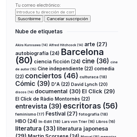
Tu correo electrónico:
Nube de etiquetas
arte
(27)
Akira Kurosawa
(14)
Alfred Hitchcock
(14)
Barcelona
autobiografía
(24)
(80)
cine
(36)
ciencia ficción
(24)
cine
Cine independiente
(22)
comedia
de autor
(15)
conciertos
(46)
(22)
culturaca
(18)
Cómic
(39)
D'A
(22)
David Lynch
(20)
documental
(30)
El Click
(29)
discos
(14)
El Click de Ràdio Montornès
(22)
escritoras
(56)
entrevista
(39)
Festival
(27)
fotografía
(18)
feminismo
(17)
HBO
(24)
In-Edit
(18)
Lars von Trier
(16)
Libros
(16)
literatura
(33)
literatura japonesa
(29)
Martin Scorsese
(24)
Marvel
(15)
memorias