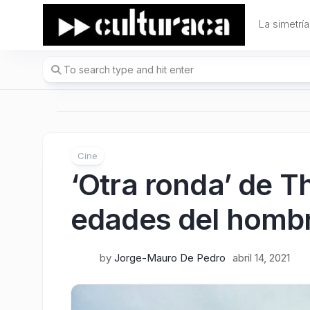
Skip
to
La simetría
content
Cine
‘Otra ronda’ de T
edades del homb
by
Jorge-Mauro De Pedro
abril 14, 2021