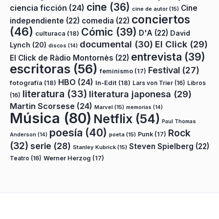
cine
(36)
ciencia ficción
(24)
Cine
cine de autor
(15)
conciertos
independiente
(22)
comedia
(22)
(46)
Cómic
(39)
D'A
(22)
David
culturaca
(18)
documental
(30)
El Click
(29)
Lynch
(20)
discos
(14)
entrevista
(39)
El Click de Ràdio Montornès
(22)
escritoras
(56)
Festival
(27)
feminismo
(17)
HBO
(24)
fotografía
(18)
In-Edit
(18)
Lars von Trier
(16)
Libros
literatura
(33)
literatura japonesa
(29)
(16)
Martin Scorsese
(24)
Marvel
(15)
memorias
(14)
Música
(80)
Netflix
(54)
Paul Thomas
poesía
(40)
Rock
Punk
(17)
poeta
(15)
Anderson
(14)
(32)
serie
(28)
Steven Spielberg
(22)
Stanley Kubrick
(15)
Teatro
(16)
Werner Herzog
(17)