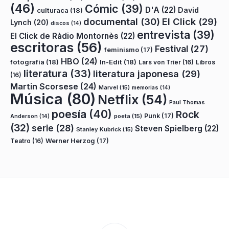
(46)
Cómic
(39)
D'A
(22)
David
culturaca
(18)
documental
(30)
El Click
(29)
Lynch
(20)
discos
(14)
entrevista
(39)
El Click de Ràdio Montornès
(22)
escritoras
(56)
Festival
(27)
feminismo
(17)
HBO
(24)
fotografía
(18)
In-Edit
(18)
Lars von Trier
(16)
Libros
literatura
(33)
literatura japonesa
(29)
(16)
Martin Scorsese
(24)
Marvel
(15)
memorias
(14)
Música
(80)
Netflix
(54)
Paul Thomas
poesía
(40)
Rock
Punk
(17)
poeta
(15)
Anderson
(14)
(32)
serie
(28)
Steven Spielberg
(22)
Stanley Kubrick
(15)
Teatro
(16)
Werner Herzog
(17)