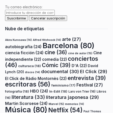
Tu correo electrónico:
Nube de etiquetas
arte
(27)
Akira Kurosawa
(14)
Alfred Hitchcock
(14)
Barcelona
(80)
autobiografía
(24)
cine
(36)
ciencia ficción
(24)
Cine
cine de autor
(15)
conciertos
independiente
(22)
comedia
(22)
(46)
Cómic
(39)
D'A
(22)
David
culturaca
(18)
documental
(30)
El Click
(29)
Lynch
(20)
discos
(14)
entrevista
(39)
El Click de Ràdio Montornès
(22)
escritoras
(56)
Festival
(27)
feminismo
(17)
HBO
(24)
fotografía
(18)
In-Edit
(18)
Lars von Trier
(16)
Libros
literatura
(33)
literatura japonesa
(29)
(16)
Martin Scorsese
(24)
Marvel
(15)
memorias
(14)
Música
(80)
Netflix
(54)
Paul Thomas