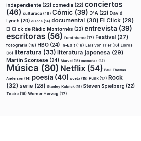
conciertos
independiente
(22)
comedia
(22)
(46)
Cómic
(39)
D'A
(22)
David
culturaca
(18)
documental
(30)
El Click
(29)
Lynch
(20)
discos
(14)
entrevista
(39)
El Click de Ràdio Montornès
(22)
escritoras
(56)
Festival
(27)
feminismo
(17)
HBO
(24)
fotografía
(18)
In-Edit
(18)
Lars von Trier
(16)
Libros
literatura
(33)
literatura japonesa
(29)
(16)
Martin Scorsese
(24)
Marvel
(15)
memorias
(14)
Música
(80)
Netflix
(54)
Paul Thomas
poesía
(40)
Rock
Punk
(17)
poeta
(15)
Anderson
(14)
(32)
serie
(28)
Steven Spielberg
(22)
Stanley Kubrick
(15)
Teatro
(16)
Werner Herzog
(17)