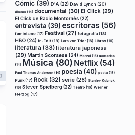
Cómic
(39)
D'A
(22)
David Lynch
(20)
documental
(30)
El Click
(29)
discos
(14)
El Click de Ràdio Montornès
(22)
escritoras
(56)
entrevista
(39)
Festival
(27)
fotografía
(18)
feminismo
(17)
HBO
(24)
In-Edit
(18)
Lars von Trier
(16)
Libros
(16)
literatura
(33)
literatura japonesa
(29)
Martin Scorsese
(24)
Marvel
(15)
memorias
Música
(80)
Netflix
(54)
(14)
poesía
(40)
poeta
(15)
Paul Thomas Anderson
(14)
Rock
(32)
serie
(28)
Punk
(17)
Stanley Kubrick
Steven Spielberg
(22)
Teatro
(16)
Werner
(15)
Herzog
(17)