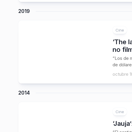
2019
Cine
‘The l
no fil
“Los de m
de dólare
octubre 1
2014
Cine
‘Jauja