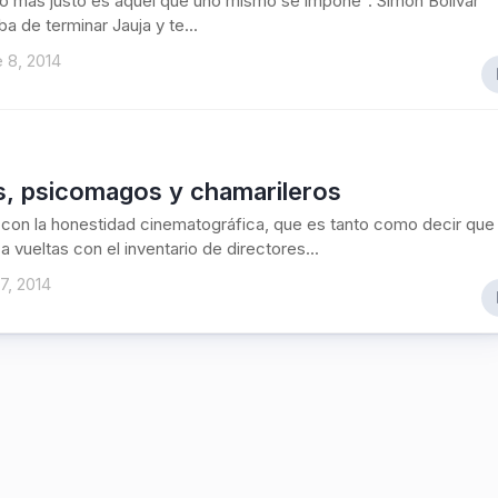
go más justo es aquél que uno mismo se impone”. Simón Bolívar
a de terminar Jauja y te...
 8, 2014
, psicomagos y chamarileros
 con la honestidad cinematográfica, que es tanto como decir que
 vueltas con el inventario de directores...
7, 2014