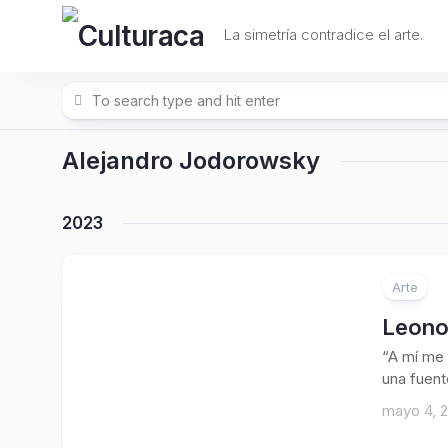
Skip
to
La simetría contradice el arte.
content
Alejandro Jodorowsky
2023
Arte
Leonor
“A mí me 
una fuente
mayo 4, 