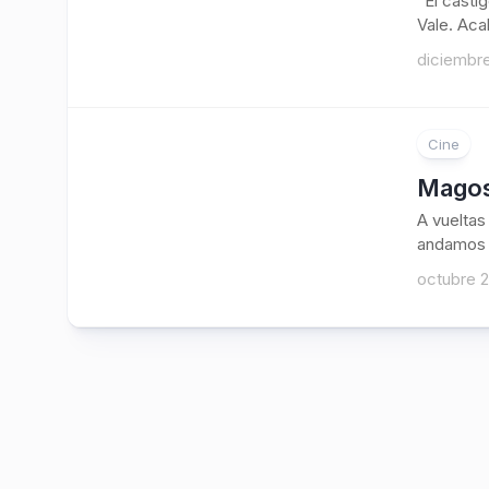
“El casti
Vale. Acab
diciembre
Cine
Magos
A vueltas
andamos a
octubre 2