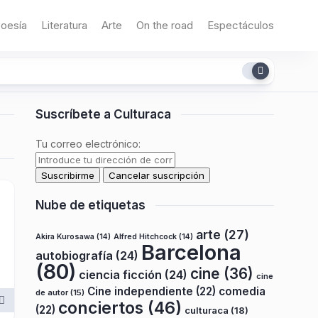
oesía
Literatura
Arte
On the road
Espectáculos
Suscríbete a Culturaca
Tu correo electrónico:
Nube de etiquetas
arte
(27)
Akira Kurosawa
(14)
Alfred Hitchcock
(14)
Barcelona
autobiografía
(24)
(80)
cine
(36)
ciencia ficción
(24)
cine
Cine independiente
(22)
comedia
de autor
(15)
conciertos
(46)
(22)
culturaca
(18)