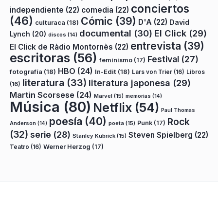
conciertos
independiente
(22)
comedia
(22)
(46)
Cómic
(39)
D'A
(22)
David
culturaca
(18)
documental
(30)
El Click
(29)
Lynch
(20)
discos
(14)
entrevista
(39)
El Click de Ràdio Montornès
(22)
escritoras
(56)
Festival
(27)
feminismo
(17)
HBO
(24)
fotografía
(18)
In-Edit
(18)
Lars von Trier
(16)
Libros
literatura
(33)
literatura japonesa
(29)
(16)
Martin Scorsese
(24)
Marvel
(15)
memorias
(14)
Música
(80)
Netflix
(54)
Paul Thomas
poesía
(40)
Rock
Punk
(17)
poeta
(15)
Anderson
(14)
(32)
serie
(28)
Steven Spielberg
(22)
Stanley Kubrick
(15)
Teatro
(16)
Werner Herzog
(17)