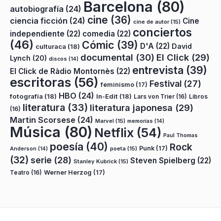
Barcelona
(80)
autobiografía
(24)
cine
(36)
ciencia ficción
(24)
Cine
cine de autor
(15)
conciertos
independiente
(22)
comedia
(22)
(46)
Cómic
(39)
D'A
(22)
David
culturaca
(18)
documental
(30)
El Click
(29)
Lynch
(20)
discos
(14)
entrevista
(39)
El Click de Ràdio Montornès
(22)
escritoras
(56)
Festival
(27)
feminismo
(17)
HBO
(24)
fotografía
(18)
In-Edit
(18)
Lars von Trier
(16)
Libros
literatura
(33)
literatura japonesa
(29)
(16)
Martin Scorsese
(24)
Marvel
(15)
memorias
(14)
Música
(80)
Netflix
(54)
Paul Thomas
poesía
(40)
Rock
Punk
(17)
poeta
(15)
Anderson
(14)
(32)
serie
(28)
Steven Spielberg
(22)
Stanley Kubrick
(15)
Teatro
(16)
Werner Herzog
(17)