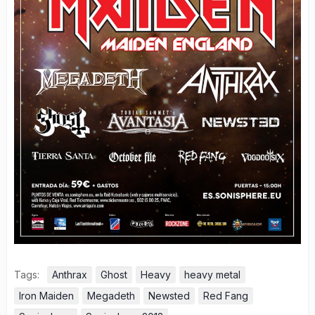
Tags:
Anthrax
Ghost
Heavy
heavy metal
Iron Maiden
Megadeth
Newsted
Red Fang