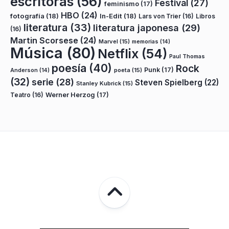
escritoras
(56)
Festival
(27)
feminismo
(17)
HBO
(24)
fotografía
(18)
In-Edit
(18)
Lars von Trier
(16)
Libros
literatura
(33)
literatura japonesa
(29)
(16)
Martin Scorsese
(24)
Marvel
(15)
memorias
(14)
Música
(80)
Netflix
(54)
Paul Thomas
poesía
(40)
Rock
Punk
(17)
poeta
(15)
Anderson
(14)
(32)
serie
(28)
Steven Spielberg
(22)
Stanley Kubrick
(15)
Teatro
(16)
Werner Herzog
(17)