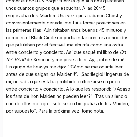
comer el bocata y coger fuerzas que aún nos quedaban
unos cuantos grupos que escuchar. A las 20:45
empezaban los Maiden. Una vez que acabaron Ghost y
convenientemente cenada, me fui a tomar posiciones en
las primeras filas. Aún faltaban unos buenos 45 minutos y
como en el Black Circle no podía estar con mis conocidos
que pululaban por el festival, me aburría como una ostra
entre concierto y concierto. Así que saqué mi libro de
On
the Road
de Kerouac y me puse a leer. Ay, ¡pobre de mí!
Un grupo de heavys me dijo: “!Cómo se me ocurría leer
antes de que salgan los Maiden!!”. ¡¡Sacrilegio!! Ingenua de
mi, no sabía que estaba prohibido culturizarse un poco
entre concierto y concierto. A lo que les respondí: “¿Acaso
los fans de Iron Maiden no pueden leer?”. Tras un silencio
uno de ellos me dijo: “sólo si son biografías de los Maiden,
por supuesto”. Para la próxima vez, tomo nota.