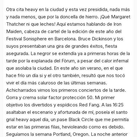
Otra cita heavy en la ciudad y esta vez presidida, nada más
y nada menos, que por la doncella de hierro. ¡Qué Margaret
Thatcher ni que leches! Aquí estamos hablando de Iron
Maiden, cabeza de cartel de la edición de este año del
Festival Sonisphere en Barcelona. Bruce Dickinson y los
suyos presentaban una gira de grandes éxitos, fiesta
asegurada. La negror se extendía ya a primeras horas de la
tarde por la explanada del Fòrum, a pesar del calor infernal
que asolaba la ciudad. En este año sin verano, en el que
hace frío un día si y el otro también, resultó que nos tocó
vivir el día más caluroso de las últimas semanas.
Achicharrados vimos los primeros conciertos de la tarde.
Gorra y crema solar factor protección 50. Mi primer
objetivo los divertidos y espídicos Red Fang. A las 16:25
asaltaban el escenario y afortunada de mí, poseía el santo
grial heavy aquel día, un pase Black Circle que me permitía
estar en las primeras filas, hevioleando como es debido.
Seguíamos la semana Portland, Oregon. La noche anterior