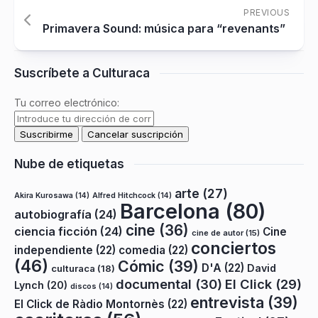
PREVIOUS
Primavera Sound: música para “revenants”
Suscríbete a Culturaca
Tu correo electrónico:
Nube de etiquetas
arte
(27)
Akira Kurosawa
(14)
Alfred Hitchcock
(14)
Barcelona
(80)
autobiografía
(24)
cine
(36)
ciencia ficción
(24)
Cine
cine de autor
(15)
conciertos
independiente
(22)
comedia
(22)
(46)
Cómic
(39)
D'A
(22)
David
culturaca
(18)
documental
(30)
El Click
(29)
Lynch
(20)
discos
(14)
entrevista
(39)
El Click de Ràdio Montornès
(22)