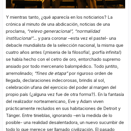
Y mientras tanto, ¿qué aparecía en los noticiarios? La
crónica al minuto de una abdicación, noticias de una
proclama,
“relevo generacional”, “normalidad
institucional”
… y para coronar –esta vez el pastel- una
debacle mundialista de la selección nacional, la misma que
cuatro años antes (¡miseria de la filosofía!, ¡porfía infinita!)
se había hecho con el cetro de oro, entorchado supremo
ansiado por todo mercenario balompédico. Todo juntito,
arremolinado;
“fines de etapa”
por riguroso orden de
llegada, declaraciones indecorosas, brindis al sol,
celebración ufana del ejercicio del poder al margen del
propio país (¿alguna vez fue de otra forma?). En la fantasía
del realizador norteamericano, Eve y Adam viven
prácticamente recluidos en sus habitaciones de Detroit y
Tánger. Entre tinieblas, ignorando –en la medida de lo
posible- una realidad desalentadora, un nuevo sucumbir de
todo lo que merece ser llamado civilización. El pasado