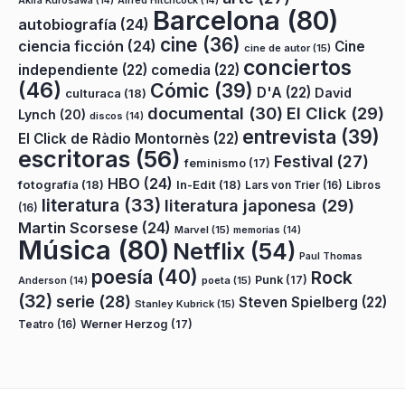
Akira Kurosawa
(14)
Alfred Hitchcock
(14)
Barcelona
(80)
autobiografía
(24)
cine
(36)
ciencia ficción
(24)
Cine
cine de autor
(15)
conciertos
independiente
(22)
comedia
(22)
(46)
Cómic
(39)
D'A
(22)
David
culturaca
(18)
documental
(30)
El Click
(29)
Lynch
(20)
discos
(14)
entrevista
(39)
El Click de Ràdio Montornès
(22)
escritoras
(56)
Festival
(27)
feminismo
(17)
HBO
(24)
fotografía
(18)
In-Edit
(18)
Lars von Trier
(16)
Libros
literatura
(33)
literatura japonesa
(29)
(16)
Martin Scorsese
(24)
Marvel
(15)
memorias
(14)
Música
(80)
Netflix
(54)
Paul Thomas
poesía
(40)
Rock
Punk
(17)
poeta
(15)
Anderson
(14)
(32)
serie
(28)
Steven Spielberg
(22)
Stanley Kubrick
(15)
Teatro
(16)
Werner Herzog
(17)