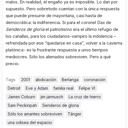
malos. En realidad, el engaño ya es imposible. Lo dan por
supuesto. Pero sobretodo cuentan con la única respuesta
que puede presumir de mayoritaria, casi hasta de
democrática: la indiferencia. Si para el coronel Dax de
Senderos de gloria
el patriotismo era el último refugio de
los canallas, para los ciudadanos-vampiro la indolencia –
refrendada por ese “quedarse en casa”, volver a la caverna
platónica- es la frustrante respuesta a unos tiempos
mediocres. Sólo los alienados sobreviven. Pero a qué
precio.
Tags:
2001
abdicación
Berlanga
coronación
Detroit
Eve y Adam
familia real
Felipe VI
James Coburn
jim jarmusch
La cruz de hierro
Sam Peckinpah
Senderos de gloria
Sólo los amantes sobreviven
Tánger
una odisea del espacio