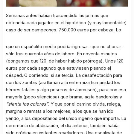
Semanas antes habían trascendido las primas que
obtendría cada jugador en el hipotético (y muy lamentable)
caso de ser campeones. 750.000 euros por cabeza. Lo
que un españolito medio podría ingresar –que no ahorrar-
sólo tras cuarenta años de laboro. En noventa minutos
(pongamos que 120, de haber habido prórroga). Unos 120
euros por cada segundo que estuviesen pisando el
césped. O corriendo, si se tercia. La desafectación para
con los zombis (así llaman a la enfermiza humanidad los
héroes fatales y algo poseros de Jarmusch), para con esa
mayoría (poco silenciosa) que brama, agita banderolas y
“siente los colores”
. Y que por el camino olvida, relega,
margina o remata a los mejores, a los que se han ido
yendo, a los depositarios del único ingenio que importa. La
ceremonia de abdicación, el día anterior, también había
sido pródiga en instantes reveladores. Una escalinata de