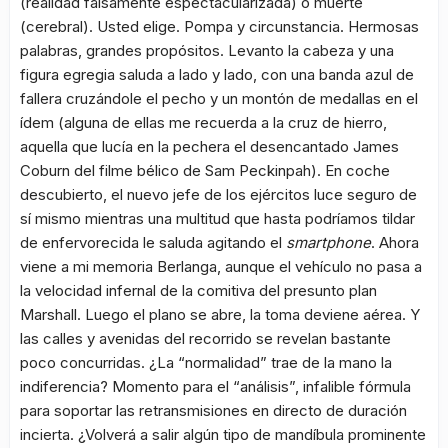
(realidad falsamente espectacularizada) o muerte
(cerebral). Usted elige. Pompa y circunstancia. Hermosas
palabras, grandes propósitos. Levanto la cabeza y una
figura egregia saluda a lado y lado, con una banda azul de
fallera cruzándole el pecho y un montón de medallas en el
ídem (alguna de ellas me recuerda a la cruz de hierro,
aquella que lucía en la pechera el desencantado James
Coburn del filme bélico de Sam Peckinpah). En coche
descubierto, el nuevo jefe de los ejércitos luce seguro de
sí mismo mientras una multitud que hasta podríamos tildar
de enfervorecida le saluda agitando el
smartphone
. Ahora
viene a mi memoria Berlanga, aunque el vehículo no pasa a
la velocidad infernal de la comitiva del presunto plan
Marshall. Luego el plano se abre, la toma deviene aérea. Y
las calles y avenidas del recorrido se revelan bastante
poco concurridas. ¿La “normalidad” trae de la mano la
indiferencia? Momento para el “análisis”, infalible fórmula
para soportar las retransmisiones en directo de duración
incierta. ¿Volverá a salir algún tipo de mandíbula prominente