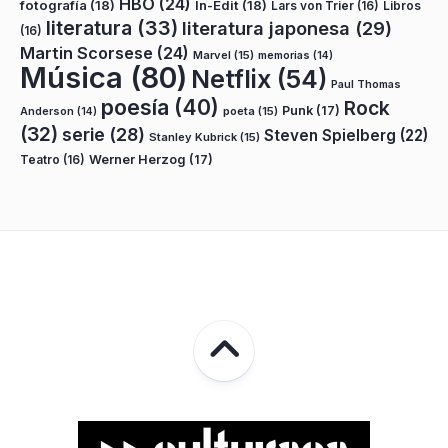
HBO
(24)
fotografía
(18)
In-Edit
(18)
Lars von Trier
(16)
Libros
literatura
(33)
literatura japonesa
(29)
(16)
Martin Scorsese
(24)
Marvel
(15)
memorias
(14)
Música
(80)
Netflix
(54)
Paul Thomas
poesía
(40)
Rock
Punk
(17)
poeta
(15)
Anderson
(14)
(32)
serie
(28)
Steven Spielberg
(22)
Stanley Kubrick
(15)
Teatro
(16)
Werner Herzog
(17)