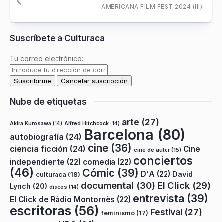
AMERICANA FILM FEST 2024 (III)
Suscríbete a Culturaca
Tu correo electrónico:
Nube de etiquetas
arte
(27)
Akira Kurosawa
(14)
Alfred Hitchcock
(14)
Barcelona
(80)
autobiografía
(24)
cine
(36)
ciencia ficción
(24)
Cine
cine de autor
(15)
conciertos
independiente
(22)
comedia
(22)
(46)
Cómic
(39)
D'A
(22)
David
culturaca
(18)
documental
(30)
El Click
(29)
Lynch
(20)
discos
(14)
entrevista
(39)
El Click de Ràdio Montornès
(22)
escritoras
(56)
Festival
(27)
feminismo
(17)