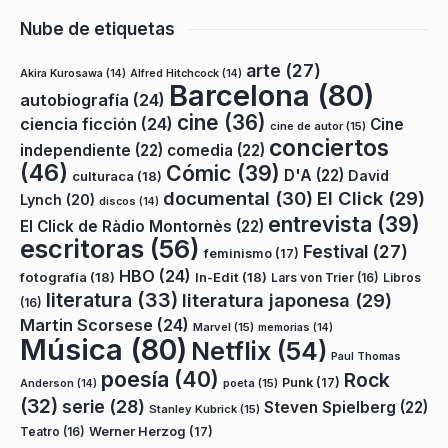
Nube de etiquetas
arte
(27)
Akira Kurosawa
(14)
Alfred Hitchcock
(14)
Barcelona
(80)
autobiografía
(24)
cine
(36)
ciencia ficción
(24)
Cine
cine de autor
(15)
conciertos
independiente
(22)
comedia
(22)
(46)
Cómic
(39)
D'A
(22)
David
culturaca
(18)
documental
(30)
El Click
(29)
Lynch
(20)
discos
(14)
entrevista
(39)
El Click de Ràdio Montornès
(22)
escritoras
(56)
Festival
(27)
feminismo
(17)
HBO
(24)
fotografía
(18)
In-Edit
(18)
Lars von Trier
(16)
Libros
literatura
(33)
literatura japonesa
(29)
(16)
Martin Scorsese
(24)
Marvel
(15)
memorias
(14)
Música
(80)
Netflix
(54)
Paul Thomas
poesía
(40)
Rock
Punk
(17)
poeta
(15)
Anderson
(14)
(32)
serie
(28)
Steven Spielberg
(22)
Stanley Kubrick
(15)
Teatro
(16)
Werner Herzog
(17)