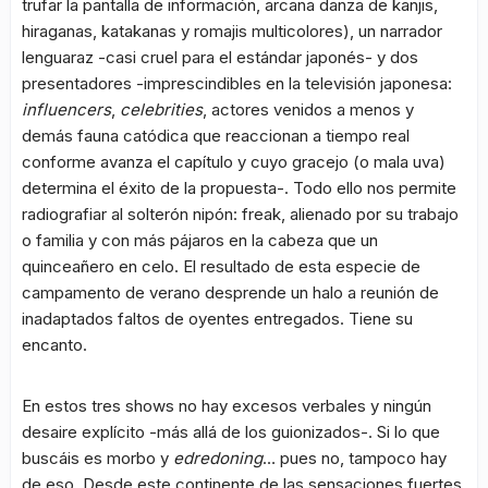
trufar la pantalla de información, arcana danza de kanjis,
hiraganas, katakanas y romajis multicolores), un narrador
lenguaraz -casi cruel para el estándar japonés- y dos
presentadores -imprescindibles en la televisión japonesa:
influencers
,
celebrities
, actores venidos a menos y
demás fauna catódica que reaccionan a tiempo real
conforme avanza el capítulo y cuyo gracejo (o mala uva)
determina el éxito de la propuesta-. Todo ello nos permite
radiografiar al solterón nipón: freak, alienado por su trabajo
o familia y con más pájaros en la cabeza que un
quinceañero en celo. El resultado de esta especie de
campamento de verano desprende un halo a reunión de
inadaptados faltos de oyentes entregados. Tiene su
encanto.
En estos tres shows no hay excesos verbales y ningún
desaire explícito -más allá de los guionizados-. Si lo que
buscáis es morbo y
edredoning
… pues no, tampoco hay
de eso. Desde este continente de las sensaciones fuertes,