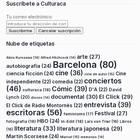
Suscríbete a Culturaca
Tu correo electrónico:
Nube de etiquetas
arte
(27)
Akira Kurosawa
(14)
Alfred Hitchcock
(14)
Barcelona
(80)
autobiografía
(24)
cine
(36)
ciencia ficción
(24)
Cine
cine de autor
(15)
conciertos
independiente
(22)
comedia
(22)
(46)
Cómic
(39)
D'A
(22)
David
culturaca
(18)
documental
(30)
El Click
(29)
Lynch
(20)
discos
(14)
entrevista
(39)
El Click de Ràdio Montornès
(22)
escritoras
(56)
Festival
(27)
feminismo
(17)
HBO
(24)
fotografía
(18)
In-Edit
(18)
Lars von Trier
(16)
Libros
literatura
(33)
literatura japonesa
(29)
(16)
Martin Scorsese
(24)
Marvel
(15)
memorias
(14)