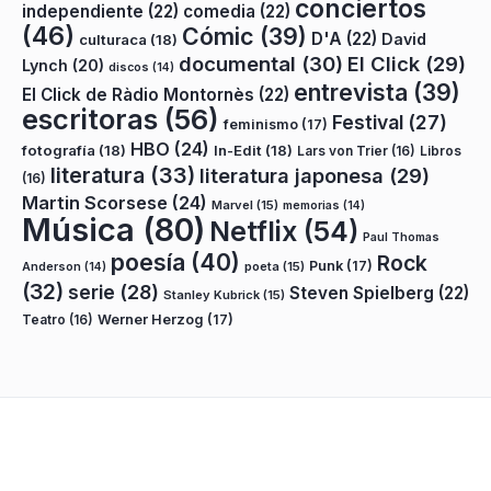
conciertos
independiente
(22)
comedia
(22)
(46)
Cómic
(39)
D'A
(22)
David
culturaca
(18)
documental
(30)
El Click
(29)
Lynch
(20)
discos
(14)
entrevista
(39)
El Click de Ràdio Montornès
(22)
escritoras
(56)
Festival
(27)
feminismo
(17)
HBO
(24)
fotografía
(18)
In-Edit
(18)
Lars von Trier
(16)
Libros
literatura
(33)
literatura japonesa
(29)
(16)
Martin Scorsese
(24)
Marvel
(15)
memorias
(14)
Música
(80)
Netflix
(54)
Paul Thomas
poesía
(40)
Rock
Punk
(17)
poeta
(15)
Anderson
(14)
(32)
serie
(28)
Steven Spielberg
(22)
Stanley Kubrick
(15)
Teatro
(16)
Werner Herzog
(17)