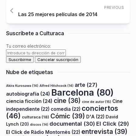
PREVIOUS
Las 25 mejores películas de 2014
Suscríbete a Culturaca
Tu correo electrónico:
Nube de etiquetas
arte
(27)
Akira Kurosawa
(14)
Alfred Hitchcock
(14)
Barcelona
(80)
autobiografía
(24)
cine
(36)
ciencia ficción
(24)
Cine
cine de autor
(15)
conciertos
independiente
(22)
comedia
(22)
(46)
Cómic
(39)
D'A
(22)
David
culturaca
(18)
documental
(30)
El Click
(29)
Lynch
(20)
discos
(14)
entrevista
(39)
El Click de Ràdio Montornès
(22)