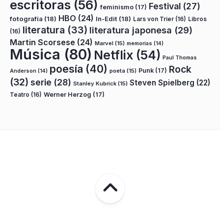
escritoras
(56)
Festival
(27)
feminismo
(17)
HBO
(24)
fotografía
(18)
In-Edit
(18)
Lars von Trier
(16)
Libros
literatura
(33)
literatura japonesa
(29)
(16)
Martin Scorsese
(24)
Marvel
(15)
memorias
(14)
Música
(80)
Netflix
(54)
Paul Thomas
poesía
(40)
Rock
Punk
(17)
poeta
(15)
Anderson
(14)
(32)
serie
(28)
Steven Spielberg
(22)
Stanley Kubrick
(15)
Teatro
(16)
Werner Herzog
(17)