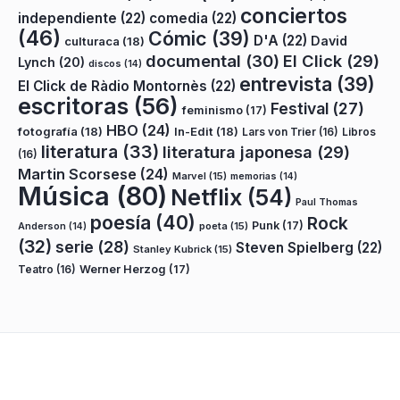
conciertos
independiente
(22)
comedia
(22)
(46)
Cómic
(39)
D'A
(22)
David
culturaca
(18)
documental
(30)
El Click
(29)
Lynch
(20)
discos
(14)
entrevista
(39)
El Click de Ràdio Montornès
(22)
escritoras
(56)
Festival
(27)
feminismo
(17)
HBO
(24)
fotografía
(18)
In-Edit
(18)
Lars von Trier
(16)
Libros
literatura
(33)
literatura japonesa
(29)
(16)
Martin Scorsese
(24)
Marvel
(15)
memorias
(14)
Música
(80)
Netflix
(54)
Paul Thomas
poesía
(40)
Rock
Punk
(17)
poeta
(15)
Anderson
(14)
(32)
serie
(28)
Steven Spielberg
(22)
Stanley Kubrick
(15)
Teatro
(16)
Werner Herzog
(17)