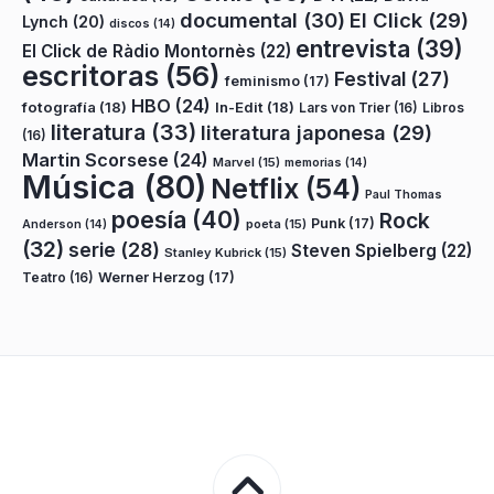
documental
(30)
El Click
(29)
Lynch
(20)
discos
(14)
entrevista
(39)
El Click de Ràdio Montornès
(22)
escritoras
(56)
Festival
(27)
feminismo
(17)
HBO
(24)
fotografía
(18)
In-Edit
(18)
Lars von Trier
(16)
Libros
literatura
(33)
literatura japonesa
(29)
(16)
Martin Scorsese
(24)
Marvel
(15)
memorias
(14)
Música
(80)
Netflix
(54)
Paul Thomas
poesía
(40)
Rock
Punk
(17)
poeta
(15)
Anderson
(14)
(32)
serie
(28)
Steven Spielberg
(22)
Stanley Kubrick
(15)
Teatro
(16)
Werner Herzog
(17)