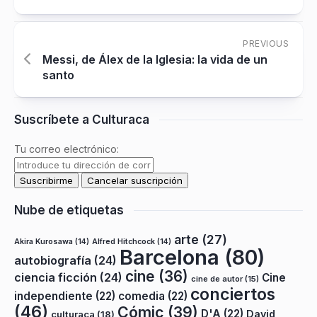
PREVIOUS
Messi, de Álex de la Iglesia: la vida de un
santo
Suscríbete a Culturaca
Tu correo electrónico:
Nube de etiquetas
arte
(27)
Akira Kurosawa
(14)
Alfred Hitchcock
(14)
Barcelona
(80)
autobiografía
(24)
cine
(36)
ciencia ficción
(24)
Cine
cine de autor
(15)
conciertos
independiente
(22)
comedia
(22)
(46)
Cómic
(39)
D'A
(22)
David
culturaca
(18)