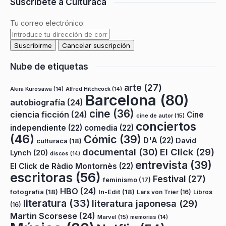
Suscríbete a Culturaca
Tu correo electrónico:
Nube de etiquetas
arte
(27)
Akira Kurosawa
(14)
Alfred Hitchcock
(14)
Barcelona
(80)
autobiografía
(24)
cine
(36)
ciencia ficción
(24)
Cine
cine de autor
(15)
conciertos
independiente
(22)
comedia
(22)
(46)
Cómic
(39)
D'A
(22)
David
culturaca
(18)
documental
(30)
El Click
(29)
Lynch
(20)
discos
(14)
entrevista
(39)
El Click de Ràdio Montornès
(22)
escritoras
(56)
Festival
(27)
feminismo
(17)
HBO
(24)
fotografía
(18)
In-Edit
(18)
Lars von Trier
(16)
Libros
literatura
(33)
literatura japonesa
(29)
(16)
Martin Scorsese
(24)
Marvel
(15)
memorias
(14)