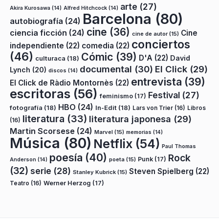
arte
(27)
Akira Kurosawa
(14)
Alfred Hitchcock
(14)
Barcelona
(80)
autobiografía
(24)
cine
(36)
ciencia ficción
(24)
Cine
cine de autor
(15)
conciertos
independiente
(22)
comedia
(22)
(46)
Cómic
(39)
D'A
(22)
David
culturaca
(18)
documental
(30)
El Click
(29)
Lynch
(20)
discos
(14)
entrevista
(39)
El Click de Ràdio Montornès
(22)
escritoras
(56)
Festival
(27)
feminismo
(17)
HBO
(24)
fotografía
(18)
In-Edit
(18)
Lars von Trier
(16)
Libros
literatura
(33)
literatura japonesa
(29)
(16)
Martin Scorsese
(24)
Marvel
(15)
memorias
(14)
Música
(80)
Netflix
(54)
Paul Thomas
poesía
(40)
Rock
Punk
(17)
poeta
(15)
Anderson
(14)
(32)
serie
(28)
Steven Spielberg
(22)
Stanley Kubrick
(15)
Teatro
(16)
Werner Herzog
(17)