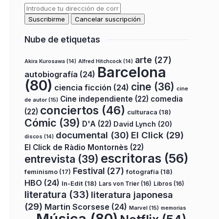
Nube de etiquetas
arte
(27)
Akira Kurosawa
(14)
Alfred Hitchcock
(14)
Barcelona
autobiografía
(24)
(80)
cine
(36)
ciencia ficción
(24)
cine
Cine independiente
(22)
comedia
de autor
(15)
conciertos
(46)
(22)
culturaca
(18)
Cómic
(39)
D'A
(22)
David Lynch
(20)
documental
(30)
El Click
(29)
discos
(14)
El Click de Ràdio Montornès
(22)
escritoras
(56)
entrevista
(39)
Festival
(27)
fotografía
(18)
feminismo
(17)
HBO
(24)
In-Edit
(18)
Lars von Trier
(16)
Libros
(16)
literatura
(33)
literatura japonesa
(29)
Martin Scorsese
(24)
Marvel
(15)
memorias
Música
(80)