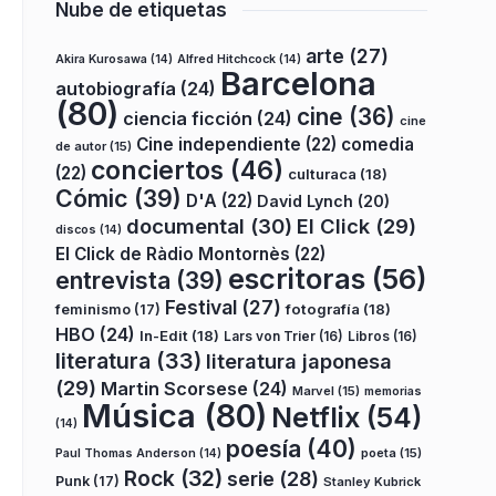
Nube de etiquetas
arte
(27)
Akira Kurosawa
(14)
Alfred Hitchcock
(14)
Barcelona
autobiografía
(24)
(80)
cine
(36)
ciencia ficción
(24)
cine
Cine independiente
(22)
comedia
de autor
(15)
conciertos
(46)
(22)
culturaca
(18)
Cómic
(39)
D'A
(22)
David Lynch
(20)
documental
(30)
El Click
(29)
discos
(14)
El Click de Ràdio Montornès
(22)
escritoras
(56)
entrevista
(39)
Festival
(27)
fotografía
(18)
feminismo
(17)
HBO
(24)
In-Edit
(18)
Lars von Trier
(16)
Libros
(16)
literatura
(33)
literatura japonesa
(29)
Martin Scorsese
(24)
Marvel
(15)
memorias
Música
(80)
Netflix
(54)
(14)
poesía
(40)
poeta
(15)
Paul Thomas Anderson
(14)
Rock
(32)
serie
(28)
Punk
(17)
Stanley Kubrick