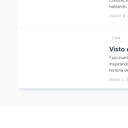
Culturaca
hablando 
marzo 4, 
Cine
Visto 
Fascinant
Inspiránd
historia d
mayo 3, 