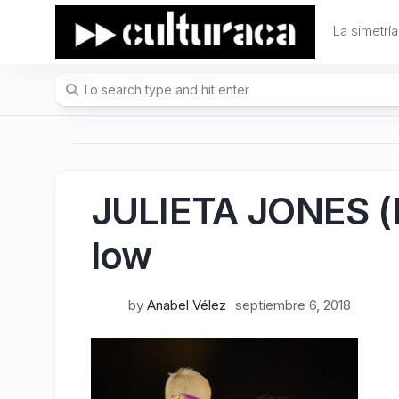
Skip
to
La simetría
content
JULIETA JONES 
low
by
Anabel Vélez
septiembre 6, 2018