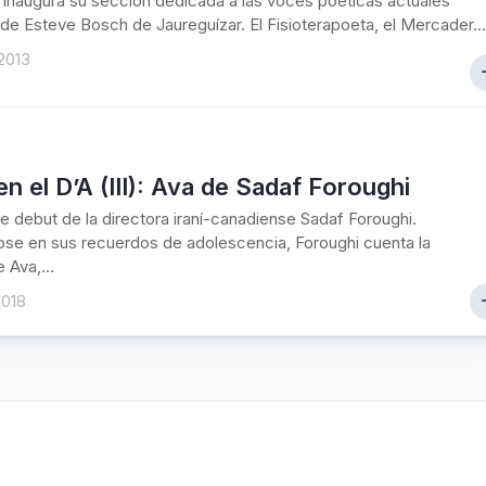
 inaugura su sección dedicada a las voces poéticas actuales
de Esteve Bosch de Jaureguízar. El Fisioterapoeta, el Mercader...
2013
en el D’A (III): Ava de Sadaf Foroughi
e debut de la directora iraní-canadiense Sadaf Foroughi.
ose en sus recuerdos de adolescencia, Foroughi cuenta la
e Ava,...
2018